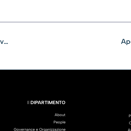
L’intervento Del Prof. Daniele Previtali In Banca D’Italia
Il
DIPARTIMENTO
About
P
People
C
Governance e Organizzazione
A