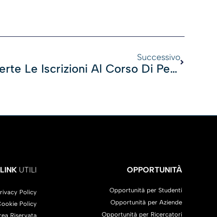
Successivo
Aperte Le Iscrizioni Al Corso Di Perfezionamento Universitario In Scienze E Tecniche Attuariali, Promosso Dal DISAQ
LINK
UTILI
OPPORTUNITÀ
Opportunità per Studenti
rivacy Policy
Opportunità per Aziende
ookie Policy
Opportunità per Ricercatori
rea Riservata