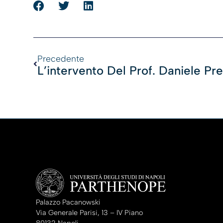
Precedente
Palazzo Pacanowski
Via Generale Parisi, 13 – IV Piano
80132 Napoli