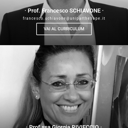
· Prof. Francesco SCHIAVONE ·
francesco.schiavone@uniparthenope.it
VAI AL CURRICULUM
· Prof.ssa Giorgia RIVIECCIO ·