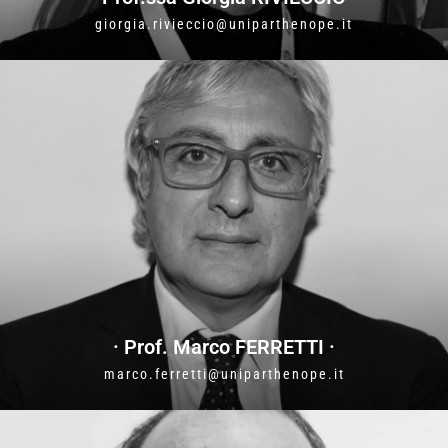
giorgia.rivieccio@uniparthenope.it
· Prof. Marco FERRETTI ·
marco.ferretti@uniparthenope.it