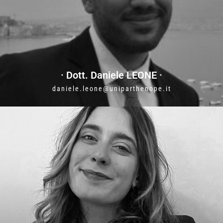
· Dott. Daniele LEONE ·
daniele.leone@uniparthenope.it